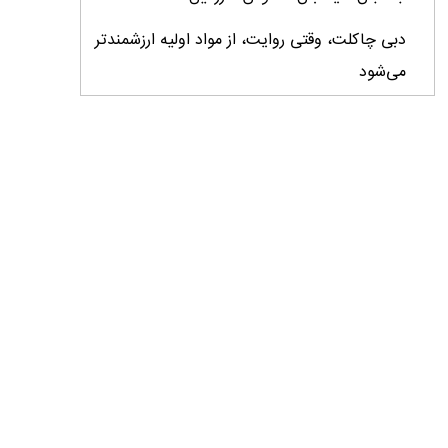
دبی چاکلت، وقتی روایت، از مواد اولیه ارزشمندتر
می‌شود
ایران، ابرقدرت تولید، غایب بزرگ برندهای
کشاورزی
درس‌های برند خاویار برای آینده کشاورزی ایران
تأمین کالاهای اساسی با وجود محاصره دریایی
ادامه دارد / اصلاحات ارزی بازار نهاده‌های دامی را
شفاف کرد
وزیر جهاد کشاورزی از دومین نمایشگاه دام و طیور
بازدید کرد
عزم مشترک شیلات و محیط‌زیست برای نجات