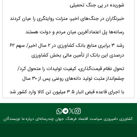
شوریده در پی جنگ تحمیلی
خبرنگاران در جنگ‌های اخیر، منزلت روایتگری را عیان کردند
رسانه‌ها پل اعتمادآفرین میان مردم و دولت هستند
رشد ۳ برابری منابع بانک کشاورزی در ۲ سال اخیر/ سهم ۶۲
درصدی این بانک از تأمین مالی بخش کشاورزی
تحول نظام قیمت‌گذاری، کیفیت تولیدات را متحول کرد/
چشم‌انداز مثبت تولید دانه‌های روغنی پس از ۳۰ سال
با اجرای قاعده قبض انبار ۳.۵ میلیون تن کالا وارد کشور شد
میانگین عملکرد غلات ایران ۲.۷ تن در هکتار؛ فاصله معنادار با
کشورهای پیشرو
کشاورزی
دامپروری
سیاست
اقتصاد
فرهنگ
جهان
چندرسانه‌ای
درباره ما
نویسندگان
کارنامه دو ساله جهاد کشاورزی روی میز وزیر