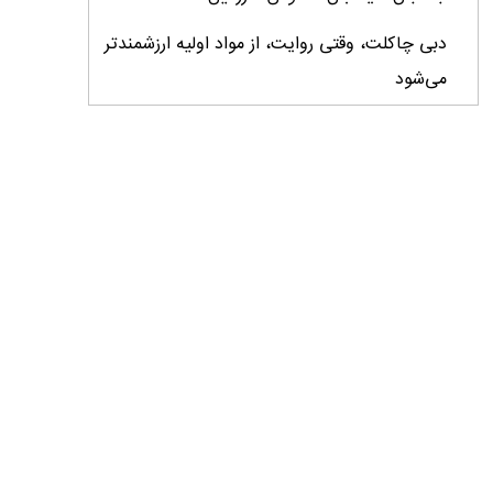
دبی چاکلت، وقتی روایت، از مواد اولیه ارزشمندتر
می‌شود
ایران، ابرقدرت تولید، غایب بزرگ برندهای
کشاورزی
درس‌های برند خاویار برای آینده کشاورزی ایران
تأمین کالاهای اساسی با وجود محاصره دریایی
ادامه دارد / اصلاحات ارزی بازار نهاده‌های دامی را
شفاف کرد
وزیر جهاد کشاورزی از دومین نمایشگاه دام و طیور
بازدید کرد
عزم مشترک شیلات و محیط‌زیست برای نجات