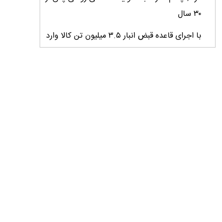
۳۰ سال
با اجرای قاعده قبض انبار ۳.۵ میلیون تن کالا وارد
کشور شد
میانگین عملکرد غلات ایران ۲.۷ تن در هکتار؛
فاصله معنادار با کشورهای پیشرو
کارنامه دو ساله جهاد کشاورزی روی میز وزیر
خبرنگاران؛ راویان امید و پیشران توسعه کشاورزی
ایران
خبرنگاران نقش ارزشمندی در هم‌افزایی ملی و
پیشبرد اهداف توسعه کشور ایفا می‌کنند
خبرنگاران پیام‌آوران آگاهى و نماد افتخار و