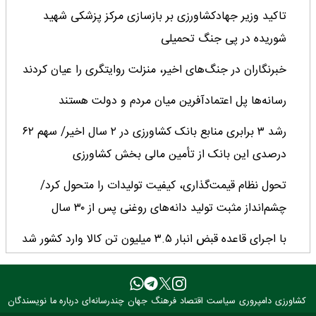
تاکید وزیر جهادکشاورزی بر بازسازی مرکز پزشکی شهید
شوریده در پی جنگ تحمیلی
خبرنگاران در جنگ‌های اخیر، منزلت روایتگری را عیان کردند
رسانه‌ها پل اعتمادآفرین میان مردم و دولت هستند
رشد ۳ برابری منابع بانک کشاورزی در ۲ سال اخیر/ سهم ۶۲
درصدی این بانک از تأمین مالی بخش کشاورزی
تحول نظام قیمت‌گذاری، کیفیت تولیدات را متحول کرد/
چشم‌انداز مثبت تولید دانه‌های روغنی پس از ۳۰ سال
با اجرای قاعده قبض انبار ۳.۵ میلیون تن کالا وارد کشور شد
میانگین عملکرد غلات ایران ۲.۷ تن در هکتار؛ فاصله معنادار با
کشورهای پیشرو
کشاورزی
دامپروری
سیاست
اقتصاد
فرهنگ
جهان
چندرسانه‌ای
درباره ما
نویسندگان